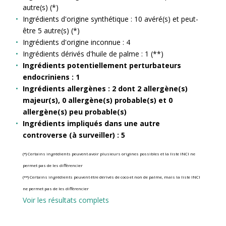
autre(s) (*)
Ingrédients d'origine synthétique : 10 avéré(s) et peut-
être 5 autre(s) (*)
Ingrédients d'origine inconnue : 4
Ingrédients dérivés d'huile de palme : 1 (**)
Ingrédients potentiellement perturbateurs
endocriniens : 1
Ingrédients allergènes : 2 dont 2 allergène(s)
majeur(s), 0 allergène(s) probable(s) et 0
allergène(s) peu probable(s)
Ingrédients impliqués dans une autre
controverse (à surveiller) : 5
(*) Certains ingrédients peuvent avoir plusieurs origines possibles et la liste INCI ne
permet pas de les différencier
(**) Certains ingrédients peuvent être dérivés de coco et non de palme, mais la liste INCI
ne permet pas de les différencier
Voir les résultats complets