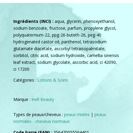
Ingrédients (INCI) :
aqua, glycerin, phenoxyethanol,
sodium benzoate, fructose, parfum, propylene glycol,
polyquaternium-22, ppg-26-buteth-26, peg-40
hydrogenated castor oil, panthenol, tetrasodium
glutamate diacetate, ascorbyl tetraisopalmitate,
sorbitol, citric acid, sodium hydroxide, camellia sinensis
leaf extract, sodium glycolate, ascorbic acid, ci 42090,
ci 17200
Catégories :
Lotions & Soins
Marque :
Inell Beauty
Types de peaux/cheveux :
peaux mixtes
|
peaux
normales - cheveux normaux
Code barre (EAN) :
356470055564401