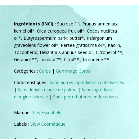
Ingrédients (INCI) :
Sucrose (1), Prunus armeniaca
kernel oil*, Olea europaea fruit oil*, Cocos nucifera
oil*, Butyrospermum parkii butter*, Pelargonium
graveolens flower oil*, Persea gratissima oil*, Kaolin,
Tocopherol, Helianthus annuus seed oil, Citronellol **,
Geraniol **, Linalool **, Citral** , Limonene **
Catégories :
Corps
|
Gommage Corps
Caractéristiques :
Sans autres ingrédients controversés
|
Sans dérivés d'huile de palme
|
Sans ingrédients
d'origine animale
|
Sans perturbateurs endocriniens
Marque :
Les Essentiels
Labels :
Slow Cosmétique