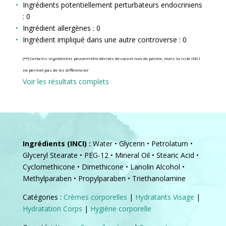
Ingrédients potentiellement perturbateurs endocriniens
: 0
Ingrédient allergènes : 0
Ingrédient impliqué dans une autre controverse : 0
(**) Certains ingrédients peuvent être dérivés de coco et non de palme, mais la liste INCI
ne permet pas de les différencier
Voir les résultats complets
Ingrédients (INCI) :
Water • Glycerin • Petrolatum •
Glyceryl Stearate • PEG-12 • Mineral Oil • Stearic Acid •
Cyclomethicone • Dimethicone • Lanolin Alcohol •
Methylparaben • Propylparaben • Triethanolamine
Catégories :
Crèmes corporelles
|
Hydratants Visage
|
Hydratation Corps
|
Hygiène corporelle