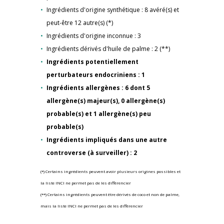
Ingrédients d'origine synthétique : 8 avéré(s) et
peut-être 12 autre(s) (*)
Ingrédients d'origine inconnue : 3
Ingrédients dérivés d'huile de palme : 2 (**)
Ingrédients potentiellement
perturbateurs endocriniens : 1
Ingrédients allergènes : 6 dont 5
allergène(s) majeur(s), 0 allergène(s)
probable(s) et 1 allergène(s) peu
probable(s)
Ingrédients impliqués dans une autre
controverse (à surveiller) : 2
(*) Certains ingrédients peuvent avoir plusieurs origines possibles et
la liste INCI ne permet pas de les différencier
(**) Certains ingrédients peuvent être dérivés de coco et non de palme,
mais la liste INCI ne permet pas de les différencier