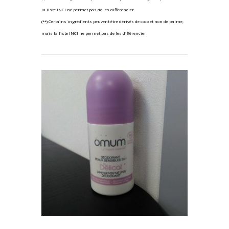
la liste INCI ne permet pas de les différencier
(**) Certains ingrédients peuvent être dérivés de coco et non de palme,
mais la liste INCI ne permet pas de les différencier