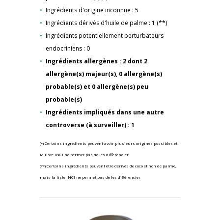
Ingrédients d'origine inconnue : 5
Ingrédients dérivés d'huile de palme : 1 (**)
Ingrédients potentiellement perturbateurs
endocriniens : 0
Ingrédients allergènes : 2 dont 2
allergène(s) majeur(s), 0 allergène(s)
probable(s) et 0 allergène(s) peu
probable(s)
Ingrédients impliqués dans une autre
controverse (à surveiller) : 1
(*) Certains ingrédients peuvent avoir plusieurs origines possibles et
la liste INCI ne permet pas de les différencier
(**) Certains ingrédients peuvent être dérivés de coco et non de palme,
mais la liste INCI ne permet pas de les différencier