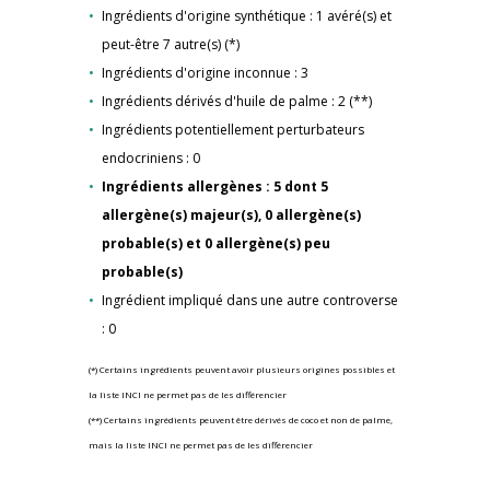
Ingrédients d'origine synthétique : 1 avéré(s) et
peut-être 7 autre(s) (*)
Ingrédients d'origine inconnue : 3
Ingrédients dérivés d'huile de palme : 2 (**)
Ingrédients potentiellement perturbateurs
endocriniens : 0
Ingrédients allergènes : 5 dont 5
allergène(s) majeur(s), 0 allergène(s)
probable(s) et 0 allergène(s) peu
probable(s)
Ingrédient impliqué dans une autre controverse
: 0
(*) Certains ingrédients peuvent avoir plusieurs origines possibles et
la liste INCI ne permet pas de les différencier
(**) Certains ingrédients peuvent être dérivés de coco et non de palme,
mais la liste INCI ne permet pas de les différencier