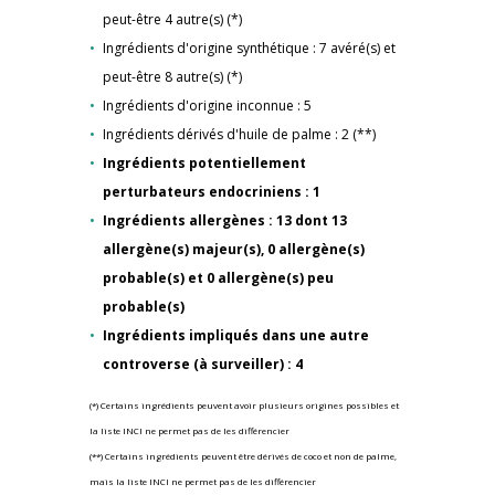
peut-être 4 autre(s) (*)
Ingrédients d'origine synthétique : 7 avéré(s) et
peut-être 8 autre(s) (*)
Ingrédients d'origine inconnue : 5
Ingrédients dérivés d'huile de palme : 2 (**)
Ingrédients potentiellement
perturbateurs endocriniens : 1
Ingrédients allergènes : 13 dont 13
allergène(s) majeur(s), 0 allergène(s)
probable(s) et 0 allergène(s) peu
probable(s)
Ingrédients impliqués dans une autre
controverse (à surveiller) : 4
(*) Certains ingrédients peuvent avoir plusieurs origines possibles et
la liste INCI ne permet pas de les différencier
(**) Certains ingrédients peuvent être dérivés de coco et non de palme,
mais la liste INCI ne permet pas de les différencier