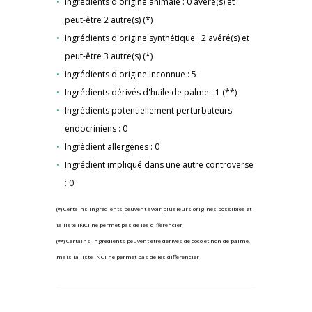
Ingrédients d'origine animale : 0 avéré(s) et
peut-être 2 autre(s) (*)
Ingrédients d'origine synthétique : 2 avéré(s) et
peut-être 3 autre(s) (*)
Ingrédients d'origine inconnue : 5
Ingrédients dérivés d'huile de palme : 1 (**)
Ingrédients potentiellement perturbateurs
endocriniens : 0
Ingrédient allergènes : 0
Ingrédient impliqué dans une autre controverse
: 0
(*) Certains ingrédients peuvent avoir plusieurs origines possibles et
la liste INCI ne permet pas de les différencier
(**) Certains ingrédients peuvent être dérivés de coco et non de palme,
mais la liste INCI ne permet pas de les différencier