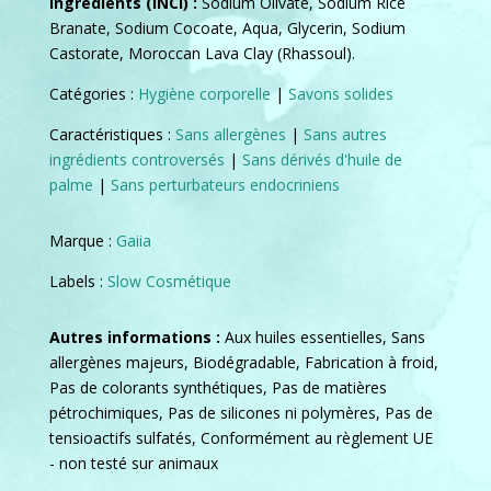
Ingrédients (INCI) :
Sodium Olivate, Sodium Rice
Branate, Sodium Cocoate, Aqua, Glycerin, Sodium
Castorate, Moroccan Lava Clay (Rhassoul).
Catégories :
Hygiène corporelle
|
Savons solides
Caractéristiques :
Sans allergènes
|
Sans autres
ingrédients controversés
|
Sans dérivés d'huile de
palme
|
Sans perturbateurs endocriniens
Marque :
Gaiia
Labels :
Slow Cosmétique
Autres informations :
Aux huiles essentielles, Sans
allergènes majeurs, Biodégradable, Fabrication à froid,
Pas de colorants synthétiques, Pas de matières
pétrochimiques, Pas de silicones ni polymères, Pas de
tensioactifs sulfatés, Conformément au règlement UE
- non testé sur animaux