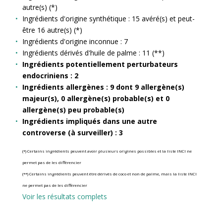
autre(s) (*)
Ingrédients d'origine synthétique : 15 avéré(s) et peut-
être 16 autre(s) (*)
Ingrédients d'origine inconnue : 7
Ingrédients dérivés d'huile de palme : 11 (**)
Ingrédients potentiellement perturbateurs
endocriniens : 2
Ingrédients allergènes : 9 dont 9 allergène(s)
majeur(s), 0 allergène(s) probable(s) et 0
allergène(s) peu probable(s)
Ingrédients impliqués dans une autre
controverse (à surveiller) : 3
(*) Certains ingrédients peuvent avoir plusieurs origines possibles et la liste INCI ne
permet pas de les différencier
(**) Certains ingrédients peuvent être dérivés de coco et non de palme, mais la liste INCI
ne permet pas de les différencier
Voir les résultats complets