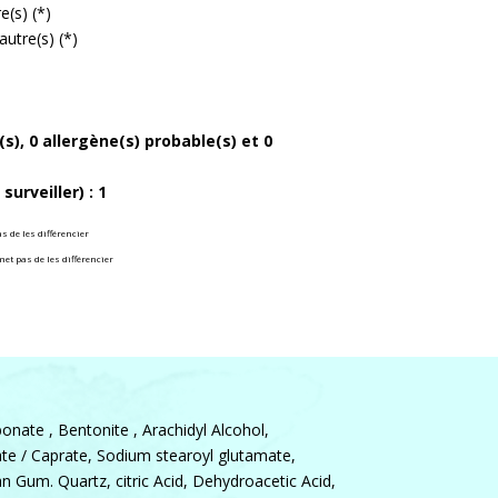
e(s) (*)
autre(s) (*)
s), 0 allergène(s) probable(s) et 0
urveiller) : 1
s de les différencier
et pas de les différencier
bonate , Bentonite , Arachidyl Alcohol,
te / Caprate, Sodium stearoyl glutamate,
an Gum. Quartz, citric Acid, Dehydroacetic Acid,