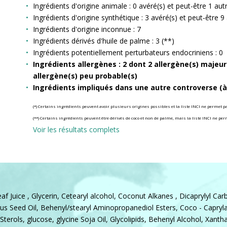
Ingrédients d'origine animale : 0 avéré(s) et peut-être 1 autr
Ingrédients d'origine synthétique : 3 avéré(s) et peut-être 9 
Ingrédients d'origine inconnue : 7
Ingrédients dérivés d'huile de palme : 3 (**)
Ingrédients potentiellement perturbateurs endocriniens : 0
Ingrédients allergènes : 2 dont 2 allergène(s) majeur(
allergène(s) peu probable(s)
Ingrédients impliqués dans une autre controverse (à s
(*) Certains ingrédients peuvent avoir plusieurs origines possibles et la liste INCI ne permet pa
(**) Certains ingrédients peuvent être dérivés de coco et non de palme, mais la liste INCI ne perm
Voir les résultats complets
f Juice , Glycerin, Cetearyl alcohol, Coconut Alkanes , Dicaprylyl Car
us Seed Oil, Behenyl/stearyl Aminopropanediol Esters, Coco - Capryla
Sterols, glucose, glycine Soja Oil, Glycolipids, Behenyl Alcohol, Xanth