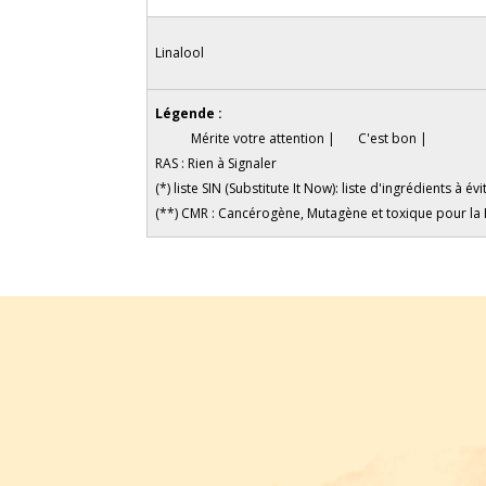
Linalool
Légende :
Mérite votre attention |
C'est bon |
RAS : Rien à Signaler
(*) liste SIN (Substitute It Now): liste d'ingrédients 
(**) CMR : Cancérogène, Mutagène et toxique pour la