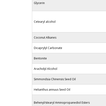
Glycerin
Cetearyl alcohol
Coconut Alkanes
Dicaprylyl Carbonate
Bentonite
Arachidyl Alcohol
Simmondsia Chinensis Seed Oil
Helianthus annuus Seed Oil
Behenyl/stearyl Aminopropanediol Esters