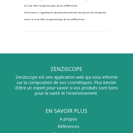
la liste INCI ne permet pas de les différencier
(**) Certains ingrédients peuvent être dérivés de coco et non de palme,
mais la liste INCI ne permet pas de les différencier
ZENZISCOPE
Zenziscope est une application web qui vous informe
sur la composition de vos cosmétiques. Plus besoin
d'être un expert pour savoir si vos produits sont bons
pour la santé et l'environnement.
EN SAVOIR PLUS
A propos
Références