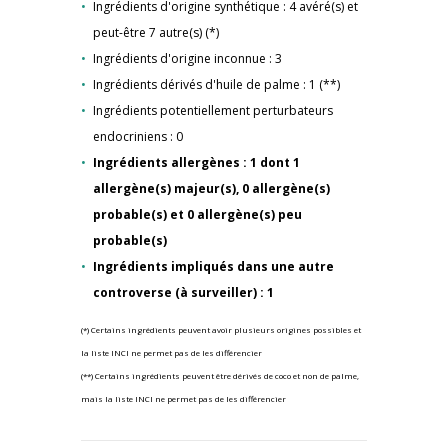
Ingrédients d'origine synthétique : 4 avéré(s) et
peut-être 7 autre(s) (*)
Ingrédients d'origine inconnue : 3
Ingrédients dérivés d'huile de palme : 1 (**)
Ingrédients potentiellement perturbateurs
endocriniens : 0
Ingrédients allergènes : 1 dont 1
allergène(s) majeur(s), 0 allergène(s)
probable(s) et 0 allergène(s) peu
probable(s)
Ingrédients impliqués dans une autre
controverse (à surveiller) : 1
(*) Certains ingrédients peuvent avoir plusieurs origines possibles et
la liste INCI ne permet pas de les différencier
(**) Certains ingrédients peuvent être dérivés de coco et non de palme,
mais la liste INCI ne permet pas de les différencier