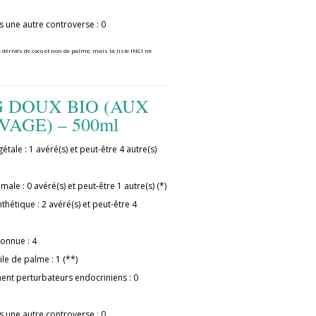
s une autre controverse : 0
 dérivés de coco et non de palme, mais la liste INCI ne
 DOUX BIO (AUX
VAGE) – 500ml
étale : 1 avéré(s) et peut-être 4 autre(s)
male : 0 avéré(s) et peut-être 1 autre(s) (*)
thétique : 2 avéré(s) et peut-être 4
connue : 4
ile de palme : 1 (**)
ment perturbateurs endocriniens : 0
s une autre controverse : 0