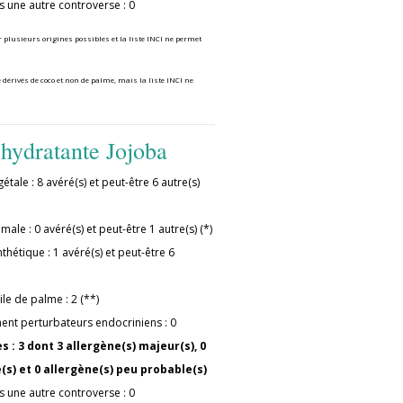
s une autre controverse : 0
r plusieurs origines possibles et la liste INCI ne permet
 dérivés de coco et non de palme, mais la liste INCI ne
hydratante Jojoba
étale : 8 avéré(s) et peut-être 6 autre(s)
male : 0 avéré(s) et peut-être 1 autre(s) (*)
thétique : 1 avéré(s) et peut-être 6
ile de palme : 2 (**)
ment perturbateurs endocriniens : 0
 : 3 dont 3 allergène(s) majeur(s), 0
(s) et 0 allergène(s) peu probable(s)
s une autre controverse : 0