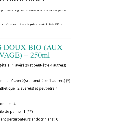
r plusieurs origines possibles et la liste INCI ne permet
 dérivés de coco et non de palme, mais la liste INCI ne
 DOUX BIO (AUX
VAGE) – 250ml
étale : 1 avéré(s) et peut-être 4 autre(s)
male : 0 avéré(s) et peut-être 1 autre(s) (*)
thétique : 2 avéré(s) et peut-être 4
connue : 4
ile de palme : 1 (**)
ment perturbateurs endocriniens : 0