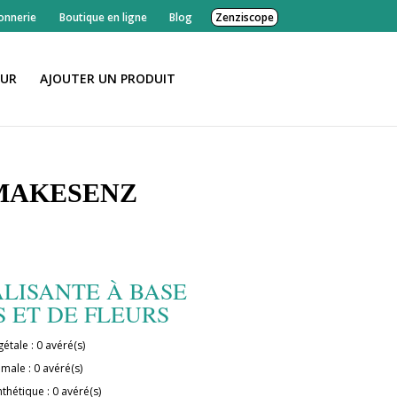
onnerie
Boutique en ligne
Blog
Zenziscope
EUR
AJOUTER UN PRODUIT
 MAKESENZ
ALISANTE À BASE
 ET DE FLEURS
étale : 0 avéré(s)
imale : 0 avéré(s)
thétique : 0 avéré(s)