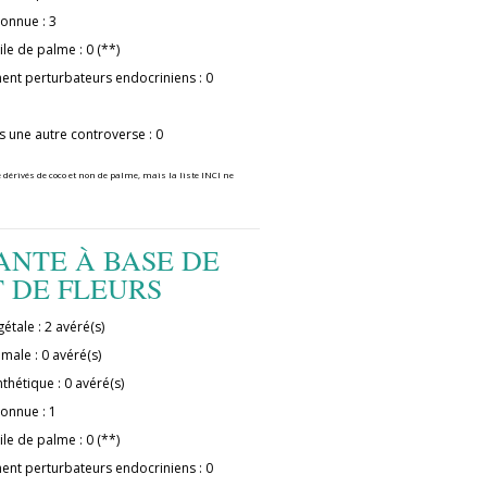
connue : 3
ile de palme : 0 (**)
ment perturbateurs endocriniens : 0
s une autre controverse : 0
 dérivés de coco et non de palme, mais la liste INCI ne
ANTE À BASE DE
T DE FLEURS
étale : 2 avéré(s)
imale : 0 avéré(s)
thétique : 0 avéré(s)
connue : 1
ile de palme : 0 (**)
ment perturbateurs endocriniens : 0